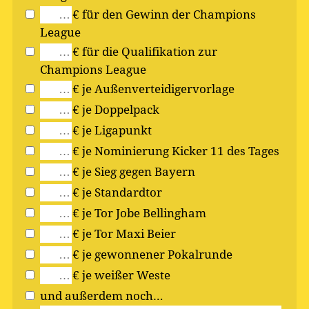
€ für den Gewinn der Champions
League
€ für die Qualifikation zur
Champions League
€ je Außenverteidigervorlage
€ je Doppelpack
€ je Ligapunkt
€ je Nominierung Kicker 11 des Tages
€ je Sieg gegen Bayern
€ je Standardtor
€ je Tor Jobe Bellingham
€ je Tor Maxi Beier
€ je gewonnener Pokalrunde
€ je weißer Weste
und außerdem noch…